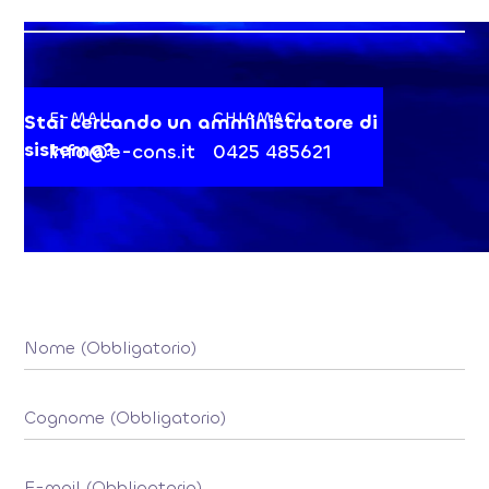
E-MAIL
CHIAMACI
Stai cercando un amministratore di
sistema?
info@e-cons.it
0425 485621