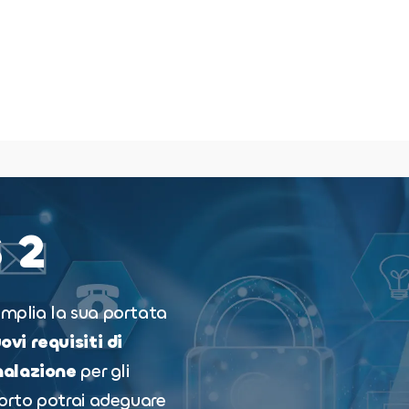
 2
 amplia la sua portata
ovi requisiti di
nalazione
per gli
pporto potrai adeguare