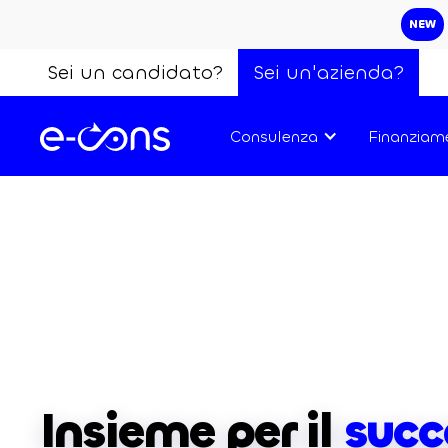
NEW
Sei un candidato?
Sei un'azienda?
Consulenza
Finanziam
Insieme per il
succ