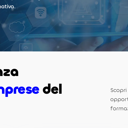
ativa.
nza
imprese
del
Scopri
opport
formaz