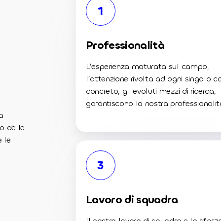
1
Professionalità
L’esperienza maturata sul campo,
l’attenzione rivolta ad ogni singolo c
concreto, gli evoluti mezzi di ricerca,
garantiscono la nostra professionalit
a
o delle
 le
3
Lavoro di squadra
Il nostro lavoro di squadra e lo sforz