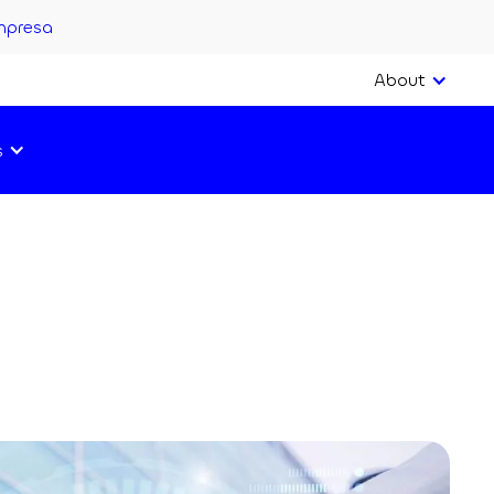
mpresa
About
s