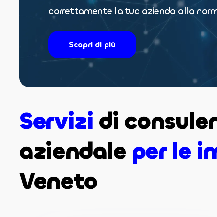
correttamente la tua azienda alla norm
Scopri di più
Servizi
di consule
aziendale
per le 
Veneto