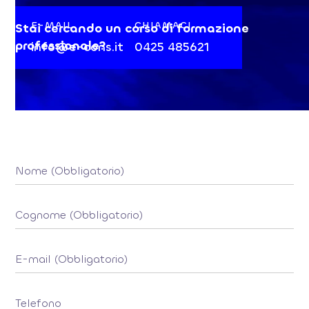
E-MAIL
CHIAMACI
Stai cercando un corso di formazione
professionale?
info@e-cons.it
0425 485621