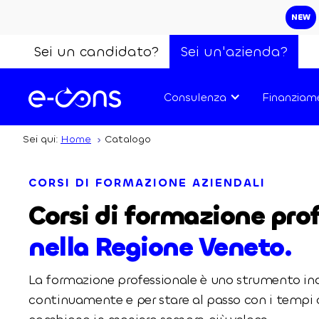
NEW
Sei un candidato?
Sei un'azienda?
Consulenza
Finanziam
Sei qui:
Home
Catalogo
CORSI DI FORMAZIONE AZIENDALI
Corsi di formazione pro
nella Regione Veneto.
La formazione professionale è uno strumento ind
continuamente e per stare al passo con i tempi c