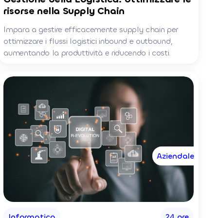
risorse nella Supply Chain
Impara a gestire efficacemente supply chain per
ottimizzare i flussi logistici inbound e outbound,
aumentando la produttività e riducendo i costi.
Aziendale
Informatica
24 ore