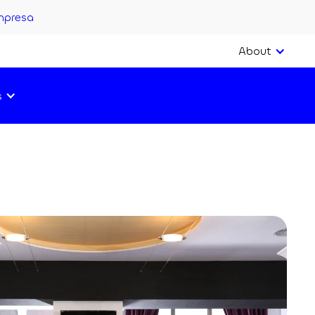
mpresa
About
s