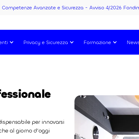
Competenze Avanzate e Sicurezza - Avviso 4/2026 Fondi
enti
Privacy e Sicurezza
Formazione
New
fessionale
ispensabile per innovarsi
he al giorno d’oggi