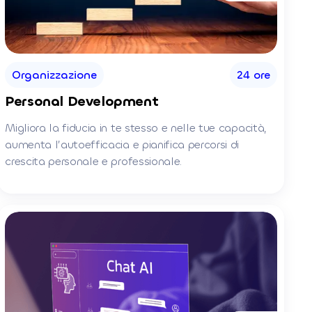
Organizzazione
24 ore
Personal Development
Migliora la fiducia in te stesso e nelle tue capacità,
aumenta l’autoefficacia e pianifica percorsi di
crescita personale e professionale.