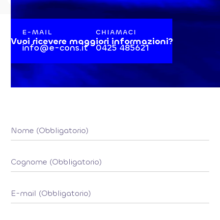
E-MAIL
CHIAMACI
Vuoi ricevere maggiori informazioni?
info@e-cons.it
0425 485621