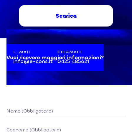
Scarica
E-MAIL
CHIAMACI
Vuoi ricevere maggiori informazioni?
info@e-cons.it
0425 485621