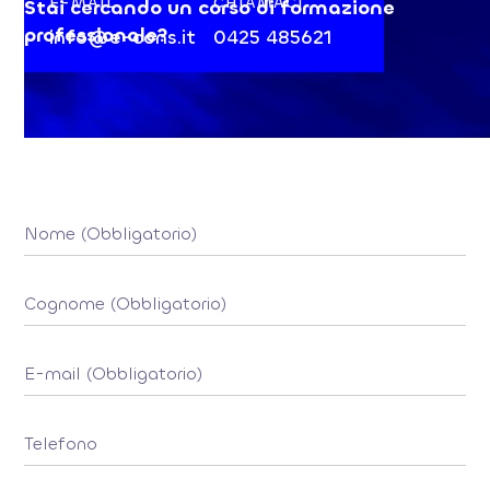
E-MAIL
CHIAMACI
Stai cercando un corso di formazione
professionale?
info@e-cons.it
0425 485621