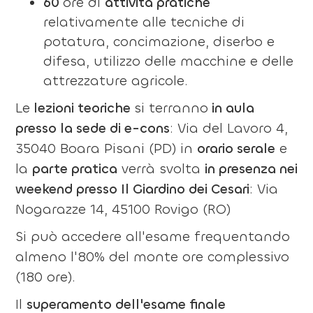
60
ore di
attività pratiche
relativamente alle tecniche di
potatura, concimazione, diserbo e
difesa, utilizzo delle macchine e delle
attrezzature agricole.
Le
lezioni teoriche
si terranno
in aula
presso la sede di e-cons
: Via del Lavoro 4,
35040 Boara Pisani (PD) in
orario serale
e
la
parte pratica
verrà svolta
in presenza nei
weekend presso Il Giardino dei Cesari
: Via
Nogarazze 14, 45100 Rovigo (RO)
Si può accedere all'esame frequentando
almeno l'80% del monte ore complessivo
(180 ore).
Il
superamento dell'esame finale