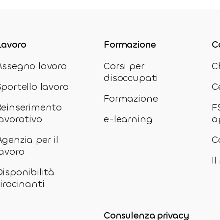
Lavoro
Formazione
C
Assegno lavoro
Corsi per
C
disoccupati
Sportello lavoro
C
Formazione
Reinserimento
F
lavorativo
e-learning
a
Agenzia per il
C
lavoro
I
Disponibilità
tirocinanti
Consulenza privacy