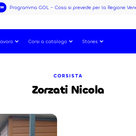
Programma GOL - Cosa si prevede per la Regione Ven
EW
avoro
Corsi a catalogo
Stories
CORSISTA
Zorzati Nicola