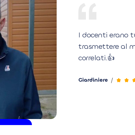
I docenti erano t
trasmettere al me
correlati.👍
Giardiniere
/