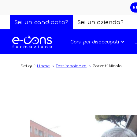
N
Sei un candidato?
Sei un'azienda?
Corsi per disoccupati
L
Sei qui:
Home
Testimonianza
Zorzati Nicola