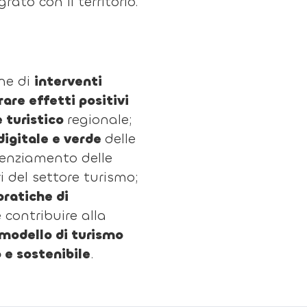
rato con il territorio.
one di
interventi
are effetti positivi
 turistico
regionale;
digitale e verde
delle
tenziamento delle
 del settore turismo;
ratiche di
 contribuire alla
modello di turismo
o e sostenibile
.