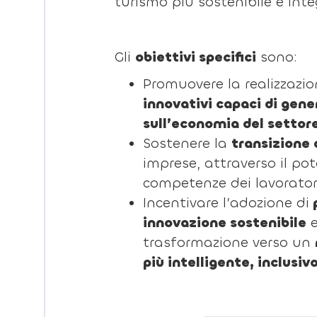
turismo più sostenibile e integ
Gli
obiettivi specifici
sono:
Promuovere la realizzazi
innovativi capaci di gener
sull’economia del settore
Sostenere la
transizione 
imprese, attraverso il po
competenze dei lavoratori
Incentivare l’adozione di
p
innovazione sostenibile
e
trasformazione verso un
più intelligente, inclusiv