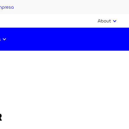
mpresa
About
s
R