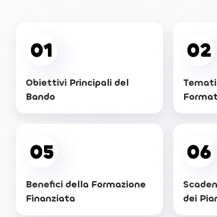
01
02
Obiettivi Principali del
Temati
Bando
Format
05
06
Benefici della Formazione
Scaden
Finanziata
dei Pia