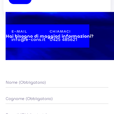
E-MAIL
CHIAMACI
Hai bisogno di maggiori informazioni?
info@e-cons.it
0425 485621