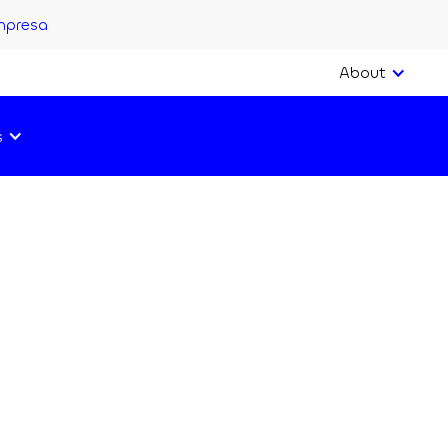
mpresa
About
s