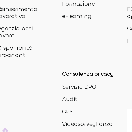
Formazione
Reinserimento
F
lavorativo
e-learning
a
Agenzia per il
C
lavoro
I
Disponibilità
tirocinanti
Consulenza privacy
Servizio DPO
Audit
GPS
Videosorveglianza