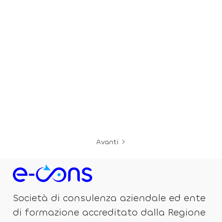
Furto di PC non cifrato: la sanzione del
Garante danese
Il Garante danese ha multato un
comune per il furto di PC non cifrati,
con un costo di quasi 9 mila euro a
dispositivo e ulteriori rischi di azioni
legali e spese di ripristino dati.
Avanti
Società di consulenza aziendale ed ente
di formazione accreditato dalla Regione