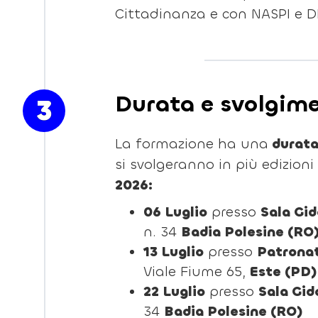
Cittadinanza e con NASPI e D
Durata e svolgim
3
La formazione ha una
durata 
si svolgeranno in più edizion
2026:
06 Luglio
presso
Sala Gid
n. 34
Badia Polesine (RO
13 Luglio
presso
Patronat
Viale Fiume 65,
Este (PD)
22 Luglio
presso
Sala Gid
34
Badia Polesine (RO)