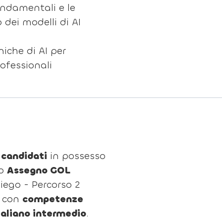
ondamentali e le
dei modelli di AI
niche di AI per
rofessionali
 candidati
in possesso
vo
Assegno GOL
piego - Percorso 2
, con
competenze
Italiano intermedio
.