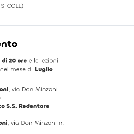
IS-COLL).
ento
di 20 ore
e le lezioni
i nel mese di
Luglio
oni
, via Don Minzoni
)
o S.S. Redentore
:
oni
, via Don Minzoni n.