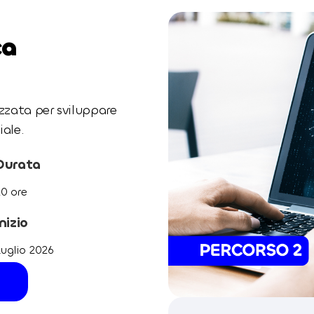
ca
zzata per sviluppare
iale.
Durata
0 ore
Inizio
uglio 2026