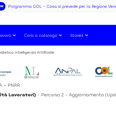
Programma GOL - Cosa si prevede per la Regione Ven
EW
avoro
Corsi a catalogo
Stories
listica Intelligenza Artificiale
ZA – PNRR
tà Lavoratori)
- Percorso 2 - Aggiornamento (Upsk