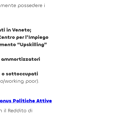
amente possedere i
ti in Veneto;
 Centro per l’Impiego
amento “Upskilling”
i ammortizzatori
 o sottoccupati
to/working poor).
onus Politiche Attive
 il Reddito di