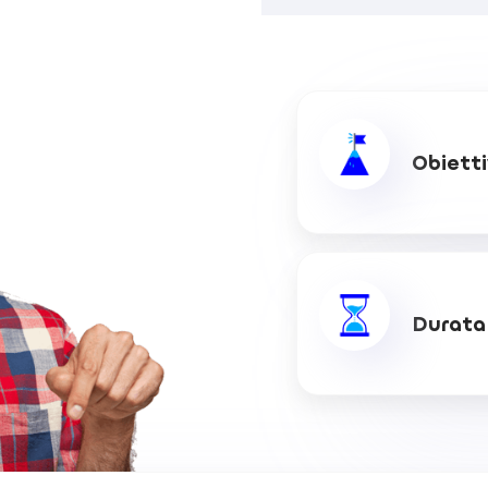
Obiett
Durata