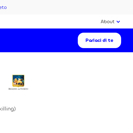
eto
About
Parlaci di te
illing)