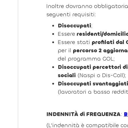
Inoltre dovranno obbligatori
seguenti requisiti:
Disoccupati
;
Essere
residenti/domicilia
Essere stati
profilati dal
per il
percorso 2 aggiorn
del programma GOL;
Disoccupati percettori d
sociali
(Naspi o Dis-Coll);
Disoccupati svantaggiati
(lavoratori a basso reddi
INDENNITÀ di FREQUENZA
:
B
(L’indennità è compatibile con