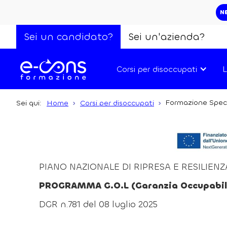
N
Sei un candidato?
Sei un'azienda?
Corsi per disoccupati
L
Formazione Specia
Sei qui:
Home
Corsi per disoccupati
PIANO NAZIONALE DI RIPRESA E RESILIEN
PROGRAMMA G.O.L (Garanzia Occupabili
DGR n.781 del 08 luglio 2025