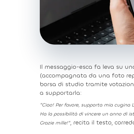
Il messaggio-esca fa leva su un
(accompagnata da una foto rep
borsa di studio tramite votazioni
a supportarla:
"Ciao! Per favore, supporta mia cugina 
Ha la possibilità di vincere un anno di i
, recita il testo, corr
Grazie mille!"