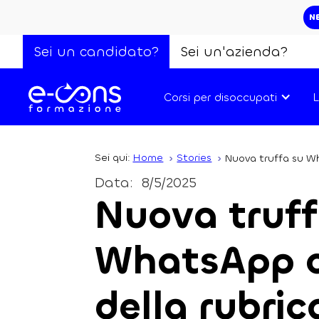
N
Sei un candidato?
Sei un'azienda?
Corsi per disoccupati
L
Sei qui:
Home
Stories
Nuova truffa su Wh
Data:
8/5/2025
Nuova truff
WhatsApp ch
della rubric