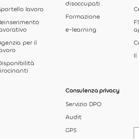
disoccupati
Sportello lavoro
C
Formazione
Reinserimento
F
lavorativo
e-learning
a
Agenzia per il
C
lavoro
I
Disponibilità
tirocinanti
Consulenza privacy
Servizio DPO
Audit
GPS