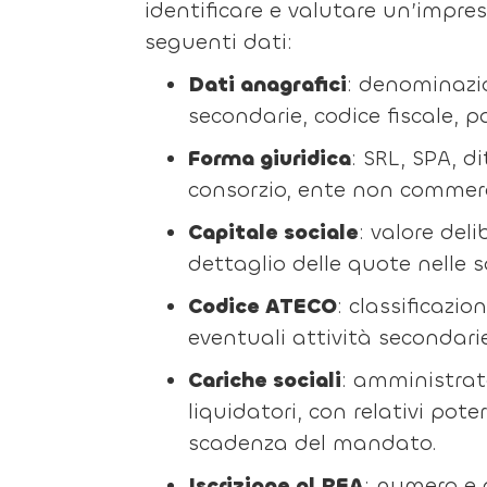
identificare e valutare un’impresa
seguenti dati:
Dati anagrafici
: denominazio
secondarie, codice fiscale, pa
Forma giuridica
: SRL, SPA, d
consorzio, ente non commerc
Capitale sociale
: valore del
dettaglio delle quote nelle s
Codice ATECO
: classificazi
eventuali attività secondari
Cariche sociali
: amministrato
liquidatori, con relativi po
scadenza del mandato.
Iscrizione al REA
: numero e d