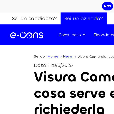
NEW
Sei un candidato?
Sei un'azienda?
Consulenza
Finanziam
Sei qui:
Home
News
Visura Camerale: cos
Data:
20/5/2026
Visura Came
cosa serve
richiederla