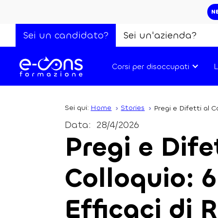
N
Sei un candidato?
Sei un'azienda?
Corsi per disoccupati
L
Sei qui:
Home
Stories
Pregi e Difetti al 
Data:
28/4/2026
Pregi e Dife
Colloquio: 
Efficaci di 